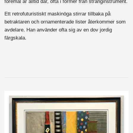
föremål är alltid där, ofta i former från stränginstrument.
Ett retrofuturistiskt maskinöga stirrar tillbaka på
betraktaren och ornamenterade lister återkommer som
avdelare. Han använder ofta sig av en dov jordig
färgskala.