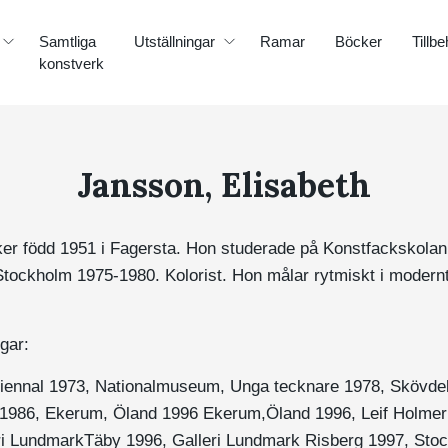
Samtliga
Utställningar
Ramar
Böcker
Tillbe
konstverk
Jansson, Elisabeth
iker född 1951 i Fagersta. Hon studerade på Konstfackskola
tockholm 1975-1980. Kolorist. Hon målar rytmiskt i modern
gar:
triennal 1973, Nationalmuseum, Unga tecknare 1978, Skövdek
ng 1986, Ekerum, Öland 1996 Ekerum,Öland 1996, Leif Holme
ri LundmarkTäby 1996, Galleri Lundmark Risberg 1997, Stoc