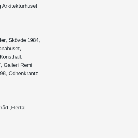
 Arkitekturhuset
ifer, Skövde 1984,
anahuset,
Konsthall,
, Galleri Remi
998, Odhenkrantz
åd ,Flertal