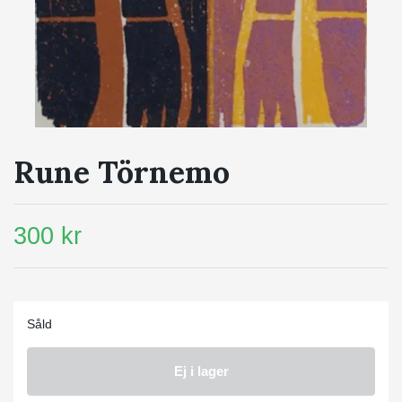
Rune Törnemo
300 kr
Såld
Ej i lager