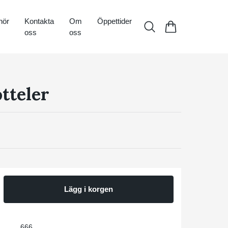
hör
Kontakta
Om
Öppettider
oss
oss
otteler
Lägg i korgen
666