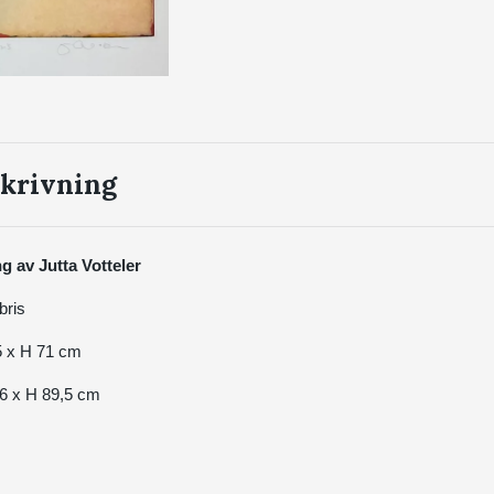
krivning
g av Jutta Votteler
bris
,5 x H 71 cm
46 x H 89,5 cm