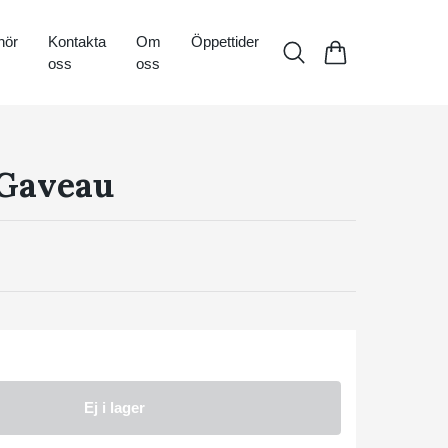
hör
Kontakta
Om
Öppettider
oss
oss
 Gaveau
Ej i lager