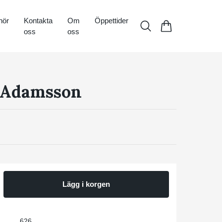
hör
Kontakta
Om
Öppettider
oss
oss
 Adamsson
Lägg i korgen
626