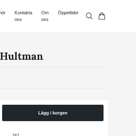
hör
Kontakta
Om
Öppettider
oss
oss
 Hultman
Lägg i korgen
767