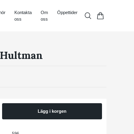
hör
Kontakta
Om
Öppettider
oss
oss
 Hultman
Lägg i korgen
596