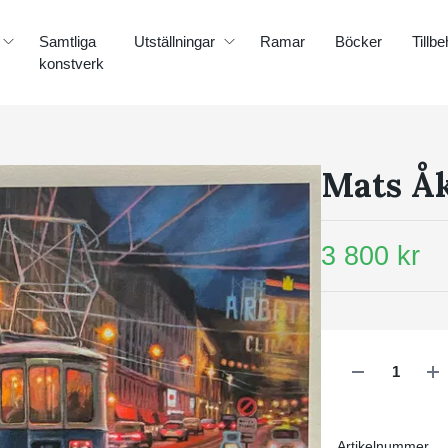
Samtliga
Utställningar
Ramar
Böcker
Tillbe
konstverk
Mats Å
3 800 kr
Artikelnummer