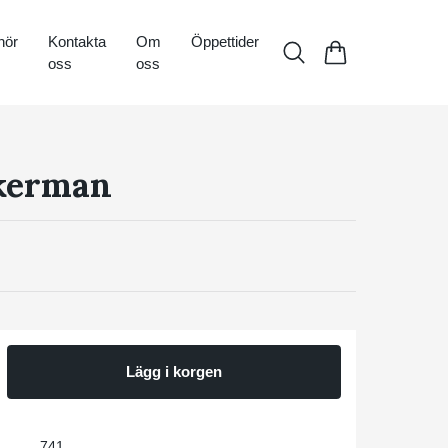
hör
Kontakta
Om
Öppettider
oss
oss
kerman
Lägg i korgen
741